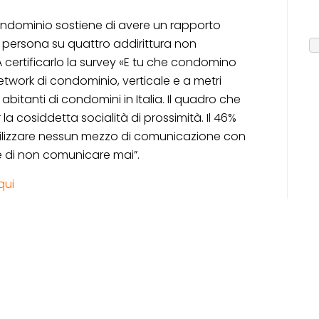
condominio sostiene di avere un rapporto
na persona su quattro addirittura non
A certificarlo la survey «E tu che condomino
network di condominio, verticale e a metri
 abitanti di condomini in Italia. Il quadro che
a cosiddetta socialità di prossimità. Il 46%
on utilizzare nessun mezzo di comunicazione con
te di non comunicare mai”.
qui
Posted on Maggio 26,
2021