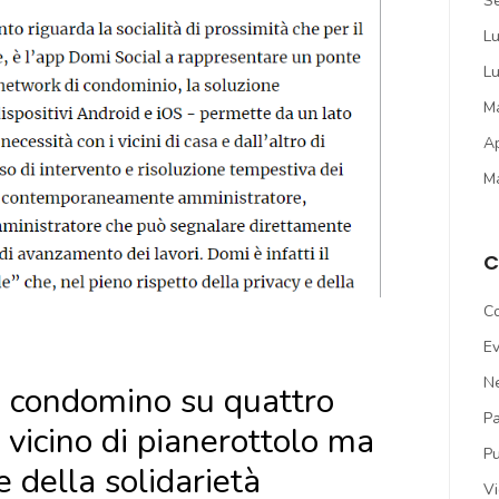
S
Lu
Lu
M
Ap
M
C
C
Ev
N
n condomino su quattro
Pa
 vicino di pianerottolo ma
Pu
 della solidarietà
V