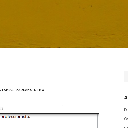
 STAMPA
,
PARLANO DI NOI
A
D
O