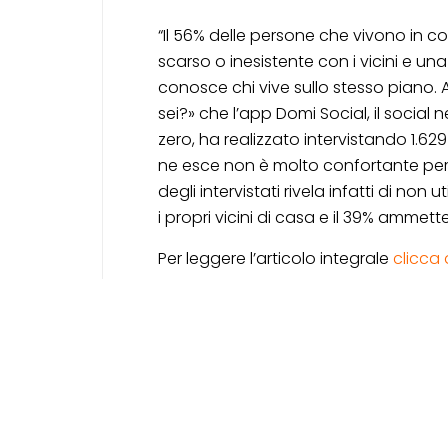
“Il 56% delle persone che vivono in 
scarso o inesistente con i vicini e u
conosce chi vive sullo stesso piano. 
sei?» che l’app Domi Social, il social 
zero, ha realizzato intervistando 1.629
ne esce non è molto confortante per l
degli intervistati rivela infatti di n
i propri vicini di casa e il 39% ammet
Per leggere l’articolo integrale
clicca 
Posted by
NICOLE GIROD