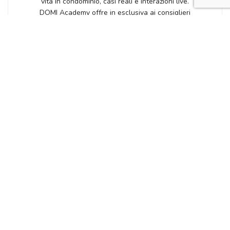
vita in condominio, casi reali e interazioni live.
DOMI Academy offre in esclusiva ai consiglieri
DOMI la possibilità di partecipare a workshop
gratuiti a […]
Posted by
NICOLE GIROD
CARICA ALTRO
Posted on Luglio 6, 2021
in
EVENTI
20 sfumature