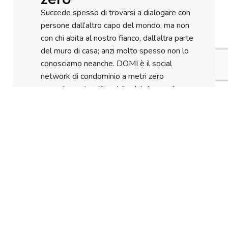
Succede spesso di trovarsi a dialogare con
persone dall’altro capo del mondo, ma non
con chi abita al nostro fianco, dall’altra parte
del muro di casa; anzi molto spesso non lo
conosciamo neanche. DOMI è il social
network di condominio a metri zero
comodamente utilizzabile dal divano di casa
per comunicare con i propri vicini.
Guarda il l'intervista!
Clicca qui
VIEW POST »
1
2
Next