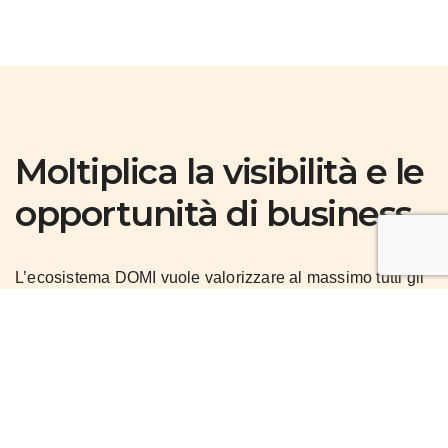
Moltiplica la visibilità e le
opportunità di business
L’ecosistema DOMI vuole valorizzare al massimo tutti gli
attori che ne fanno parte. La registrazione all’interno
della piattaforma consente, infatti, non solo per ricevere
segnalazioni di intervento dagli amministratori per gli
stabili da loro gestiti, ma anche di essere visibile a tutti gli
amministratori del DOMI CIRCLE che possono facilmente
prendere i tuoi contatti per attivare nuove collaborazioni.