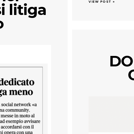
VIEW POST »
 litiga
o
DO