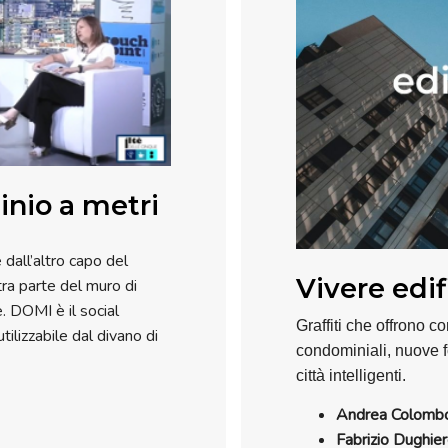
inio a metri
dall’altro capo del
Vivere edif
tra parte del muro di
 DOMI è il social
Graffiti che offrono co
lizzabile dal divano di
condominiali, nuove fo
città intelligenti.
Andrea Colomb
Fabrizio Dughie