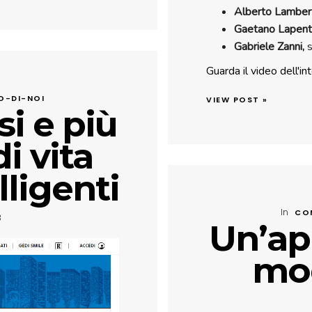
Alberto Lamber
Gaetano Lapent
Gabriele Zanni,
s
Guarda il video dell'i
O-DI-NOI
VIEW POST »
si e più
di vita
lligenti
In
CO
3
Un’ap
mod