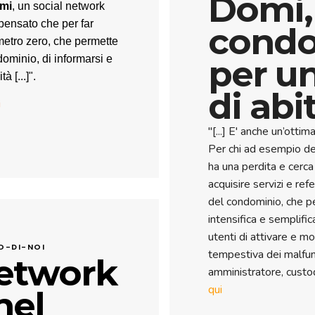
Domi, 
omi
, un social network
pensato che per far
condo
metro zero, che permette
dominio, di informarsi e
per u
 [...]".
di abi
i
"[...] E' anche un’otti
Per chi ad esempio de
ha una perdita e cerca
acquisire servizi e ref
del condominio, che pe
intensifica e semplific
utenti di attivare e mo
O-DI-NOI
tempestiva dei malfu
network
amministratore, custo
qui
nel