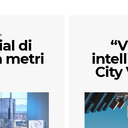
O
al di
“V
 metri
intel
City