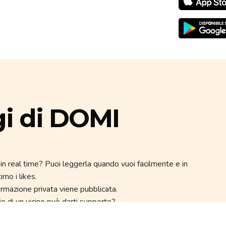
gi di DOMI
in real time? Puoi leggerla quando vuoi facilmente e in
imo i likes.
formazione privata viene pubblicata.
o di un vicino può darti supporto?
 rumori strani? Degli sconosciuti sospetti? Segnalalo a