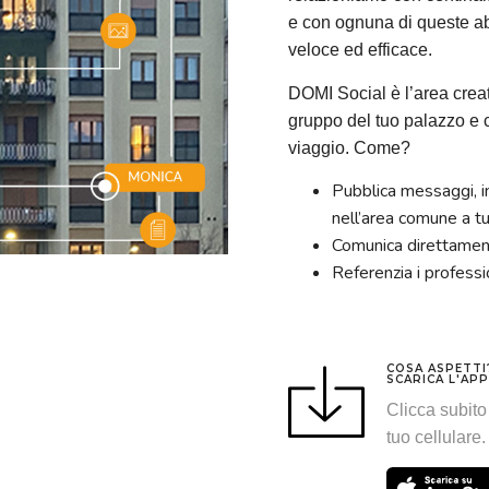
e con ognuna di queste a
veloce ed efficace.
DOMI Social è l’area creat
gruppo del tuo palazzo e 
viaggio. Come?
Pubblica messaggi, i
nell’area comune a tut
Comunica direttament
Referenzia i professio
COSA ASPETTI
SCARICA L'APP
Clicca subito 
tuo cellulare.