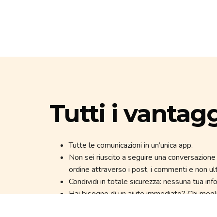
Tutti i vantag
Tutte le comunicazioni in un’unica app.
Non sei riuscito a seguire una conversazione 
ordine attraverso i post, i commenti e non ult
Condividi in totale sicurezza: nessuna tua in
Hai bisogno di un aiuto immediato? Chi megli
Tanti occhi vedono meglio di uno: ci sono dei