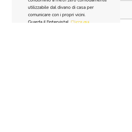
condominio a metri zero comodamente
utilizzabile dal divano di casa per
comunicare con i propri vicini.
Guarda il l'intervista!
Clicca qui
VIEW POST »
1
2
3
Next