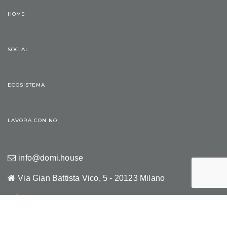
HOME
SOCIAL
ECOSISTEMA
LAVORA CON NOI
info@domi.house
Via Gian Battista Vico, 5 - 20123 Milano
Copyright © 2021 Komorebi Srl
P.IVA 09470740961
Tutti i diritti